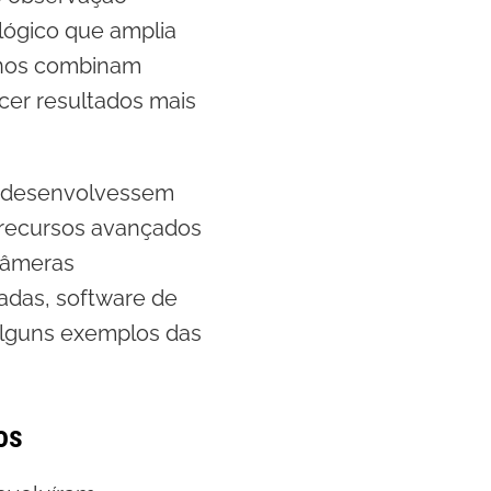
ológico que amplia
ernos combinam
cer resultados mais
is desenvolvessem
 recursos avançados
Câmeras
zadas, software de
 alguns exemplos das
os