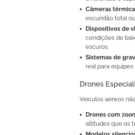
Câmeras térmicas
escuridão total ou
Dispositivos de 
condições de ba
escuros.
Sistemas de gra
real para equipes
Drones Especial
Veículos aéreos nã
Drones com zoom
altitudes que os 
Modelos silencio