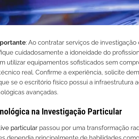
portante
: Ao contratar serviços de investigação
ifique cuidadosamente a idoneidade do profission
am utilizar equipamentos sofisticados sem comp
cnico real. Confirme a experiência, solicite de
ique se o escritório físico possui a infraestrutur
ológicas avançadas.
nológica na Investigação Particular
ive particular
passou por uma transformação radi
es dependia principalmente de habilidades com