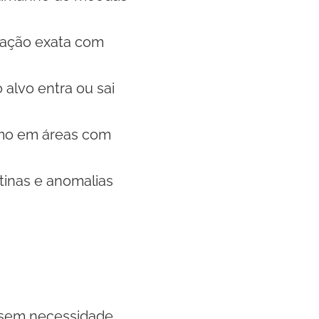
ização exata com
 alvo entra ou sai
mo em áreas com
otinas e anomalias
 sem necessidade