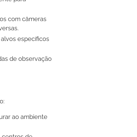
ados com câmeras
versas.
 alvos específicos
das de observação
o:
turar ao ambiente
 centros de