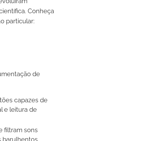
 evoluíram
ientífica. Conheça
 particular:
cumentação de
otões capazes de
 e leitura de
 filtram sons
 barulhentos.