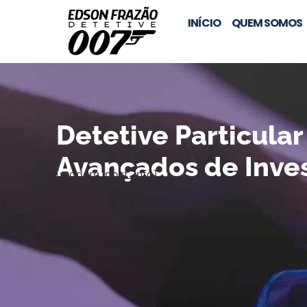
INÍCIO
QUEM SOMOS
Detetive Particular
Avançados de Inves
[modern_post_info]