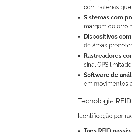
com baterias qu
Sistemas com pr
margem de erro 
Dispositivos com
de áreas predete
Rastreadores co
sinal GPS limitado
Software de aná
em movimentos a
Tecnologia RFID
Identificação por r
Tags RFID passiv