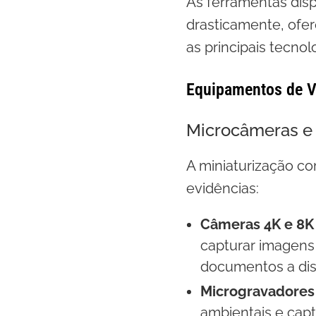
As ferramentas disp
drasticamente, ofe
as principais tecno
Equipamentos de Vi
Microcâmeras e 
A miniaturização c
evidências:
Câmeras 4K e 8K
capturar imagens 
documentos a dis
Microgravadores
ambientais e cap