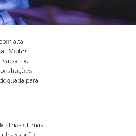
 com alta
al. Muitos
rovação ou
monstrações
a adequada para
cal nas últimas
o observação