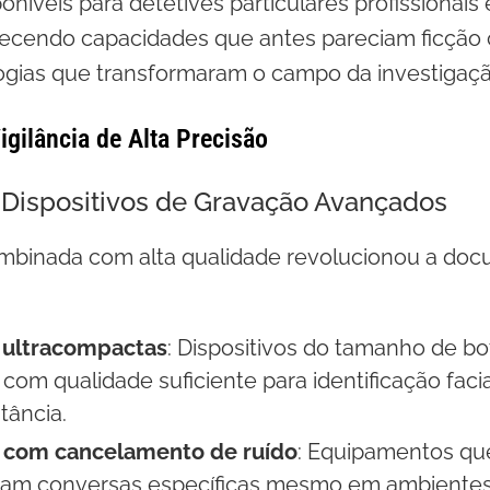
oníveis para detetives particulares profissionais
recendo capacidades que antes pareciam ficção c
logias que transformaram o campo da investigação
gilância de Alta Precisão
Dispositivos de Gravação Avançados
ombinada com alta qualidade revolucionou a do
 ultracompactas
: Dispositivos do tamanho de b
com qualidade suficiente para identificação facial
tância.
 com cancelamento de ruído
: Equipamentos que
tam conversas específicas mesmo em ambientes