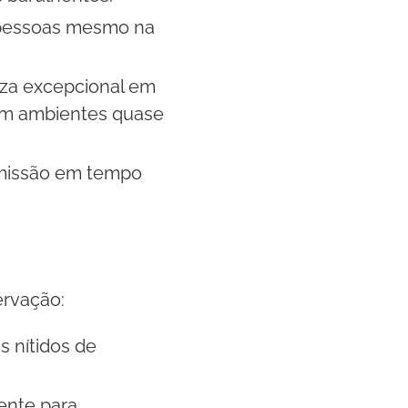
e pessoas mesmo na
eza excepcional em
em ambientes quase
smissão em tempo
ervação:
s nítidos de
ente para