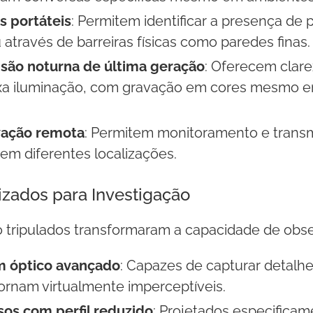
 portáteis
: Permitem identificar a presença d
 através de barreiras físicas como paredes finas.
visão noturna de última geração
: Oferecem clar
ixa iluminação, com gravação em cores mesmo 
vação remota
: Permitem monitoramento e tran
 em diferentes localizações.
izados para Investigação
o tripulados transformaram a capacidade de obs
 óptico avançado
: Capazes de capturar detalhe
tornam virtualmente imperceptíveis.
sos com perfil reduzido
: Projetados especificam