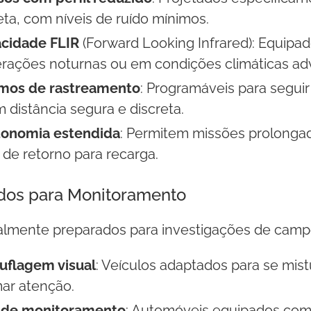
ta, com níveis de ruído mínimos.
cidade FLIR
(Forward Looking Infrared): Equip
erações noturnas ou em condições climáticas ad
mos de rastreamento
: Programáveis para seguir
distância segura e discreta.
onomia estendida
: Permitem missões prolonga
de retorno para recarga.
dos para Monitoramento
lmente preparados para investigações de camp
uflagem visual
: Veículos adaptados para se mis
ar atenção.
 de monitoramento
: Automóveis equipados com