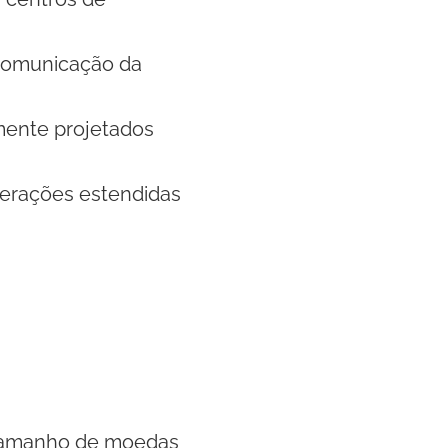
comunicação da
mente projetados
perações estendidas
o tamanho de moedas