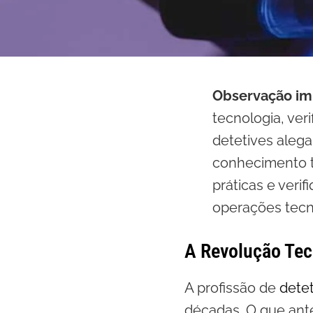
Observação im
tecnologia, ver
detetives aleg
conhecimento té
práticas e verif
operações tecn
A Revolução Tec
A profissão de
detet
décadas. O que ant