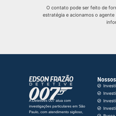
O contato pode ser feito de fo
estratégia e acionamos o agente 
info
Nossos 
Invest
Invest
Invest
A Detetives 007 atua com
investigações particulares em São
Invest
Paulo, com atendimento sigiloso,
Busca