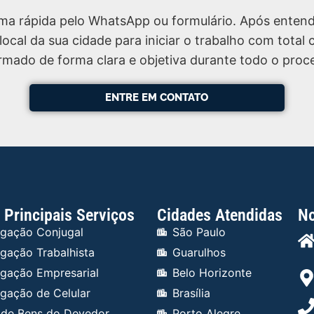
rma rápida pelo WhatsApp ou formulário. Após entend
local da sua cidade para iniciar o trabalho com total
rmado de forma clara e objetiva durante todo o proc
ENTRE EM CONTATO
Principais Serviços
Cidades Atendidas
No
igação Conjugal
São Paulo
igação Trabalhista
Guarulhos
igação Empresarial
Belo Horizonte
igação de Celular
Brasília
 de Bens do Devedor
Porto Alegre