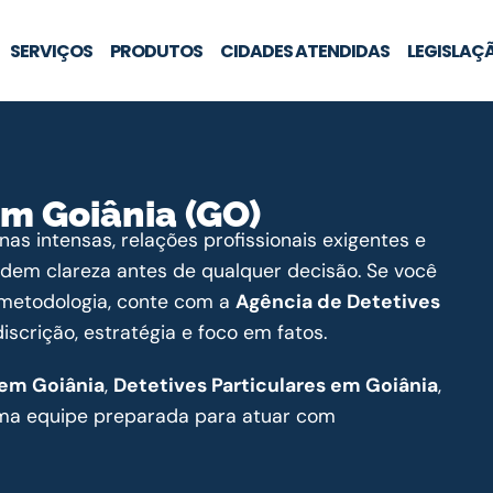
SERVIÇOS
PRODUTOS
CIDADES ATENDIDAS
LEGISLAÇ
em Goiânia (GO)
as intensas, relações profissionais exigentes e
edem clareza antes de qualquer decisão. Se você
e metodologia, conte com a
Agência de Detetives
crição, estratégia e foco em fatos.
 em Goiânia
,
Detetives Particulares em Goiânia
,
a equipe preparada para atuar com