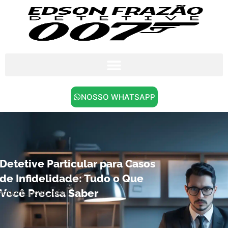
NOSSO WHATSAPP
Detetive Particular para Casos
de Infidelidade: Tudo o Que
Você Precisa Saber
modern_post_info]