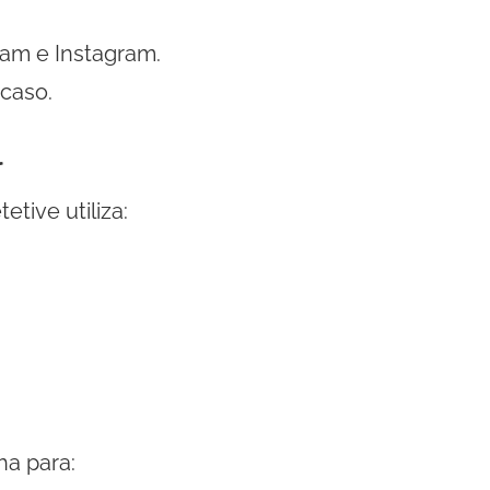
am e Instagram.
caso.
l
tive utiliza:
ha para: