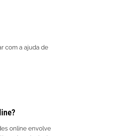
r com a ajuda de
line?
des online envolve