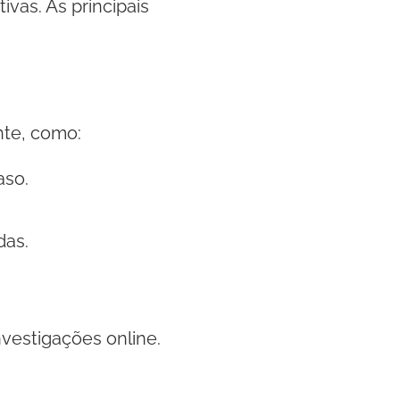
ivas. As principais
nte, como:
aso.
das.
nvestigações online.