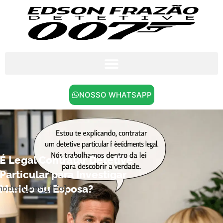
NOSSO WHATSAPP
É Legal Contratar Detetive
Particular para Investigar
Marido ou Esposa?
modern_post_info]