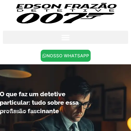
NOSSO WHATSAPP
O que faz um detetive
particular: tudo sobre essa
profissão fascinante
modern_post_info]