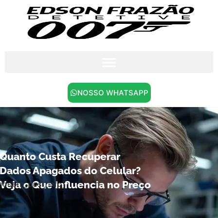
NOSSO WHATSAPP
Quanto Custa Recuperar
Dados Apagados do Celular?
Veja o Que Influencia no Preço
modern_post_info]