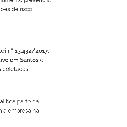
amento presencial
ções de risco,
Lei nº 13.432/2017
,
tive em Santos
é
 coletadas.
ai boa parte da
om a empresa há