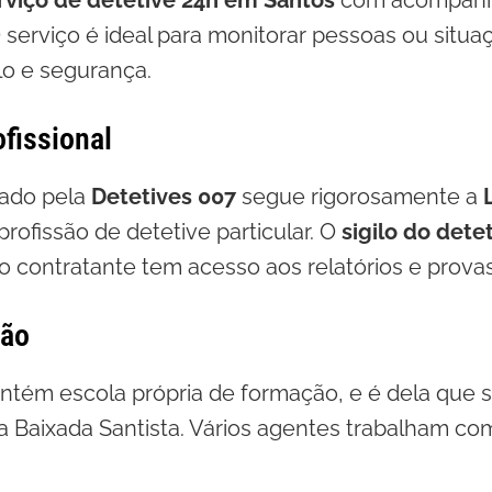
rviço de detetive 24h em Santos
com acompanh
. O serviço é ideal para monitorar pessoas ou situa
ilo e segurança.
ofissional
zado pela
Detetives 007
segue rigorosamente a
rofissão de detetive particular. O
sigilo do dete
 contratante tem acesso aos relatórios e provas
ção
tém escola própria de formação, e é dela que s
a Baixada Santista. Vários agentes trabalham c