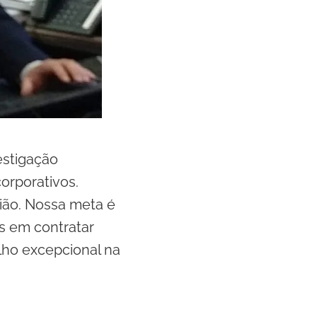
estigação
corporativos.
gião. Nossa meta é
es em contratar
lho excepcional na