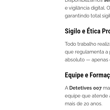
Disponibilizamos
se
e vigilância digital
garantindo total sig
Sigilo e Ética Pr
Todo trabalho reali
que regulamenta a p
absoluto — apenas o
Equipe e Forma
A
Detetives 007
man
equipe que atende 
mais de 20 anos.