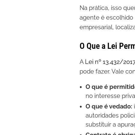
Na prática, isso que
agente é escolhido
empresarial, locali
O Que a Lei Perm
A
Lei nº 13.432/201
pode fazer. Vale co
O que é permitid
no interesse priv
O que é vedado:
autoridades polic
substituir a apuraç