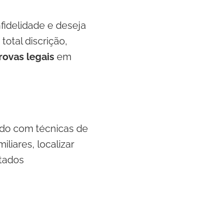
fidelidade e deseja
otal discrição,
rovas legais
em
do com técnicas de
liares, localizar
ltados