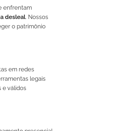
e enfrentam
a desleal
. Nossos
eger o patrimônio
itas em redes
ferramentas legais
s e válidos