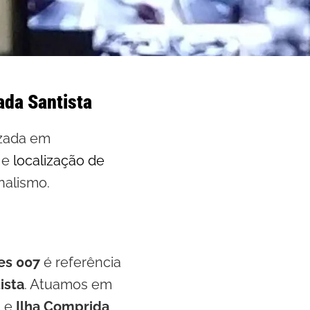
ada Santista
izada em
e
localização de
nalismo.
es 007
é referência
ista
. Atuamos em
m
e
Ilha Comprida
,