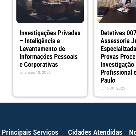
Detetives 007
Investigações Privadas
Assessoria J
– Inteligência e
Especializad
Levantamento de
Provas Proce
Informações Pessoais
Investigação
e Corporativas
Profissional
setembro 18, 2025
Paulo
julho 30, 2025
Principais Serviços
Cidades Atendidas
No