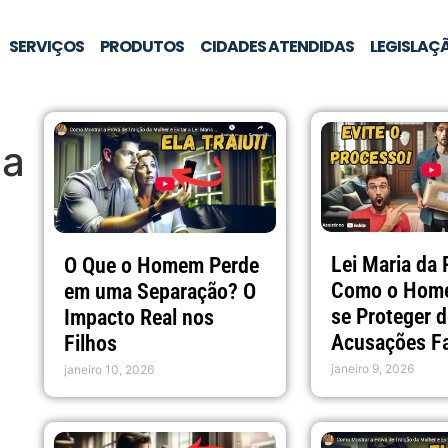
SERVIÇOS
PRODUTOS
CIDADES ATENDIDAS
LEGISLAÇ
ca
Lei Maria da
O Que o Homem Perde
Como o Hom
em uma Separação? O
se Proteger 
Impacto Real nos
Acusações F
Filhos
janeiro 9, 2026
janeiro 10, 2026