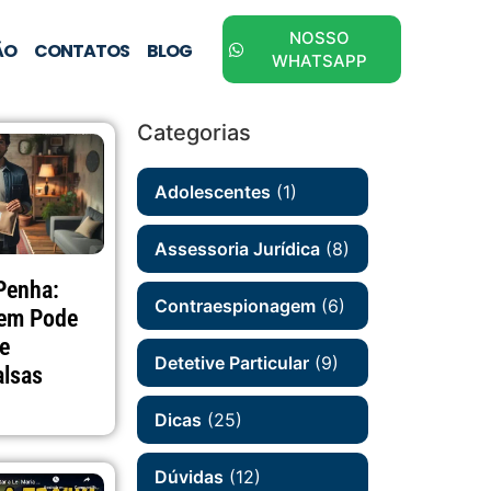
NOSSO
ÃO
CONTATOS
BLOG
WHATSAPP
Categorias
Adolescentes
(1)
Assessoria Jurídica
(8)
 Penha:
Contraespionagem
(6)
em Pode
de
Detetive Particular
(9)
alsas
Dicas
(25)
Dúvidas
(12)