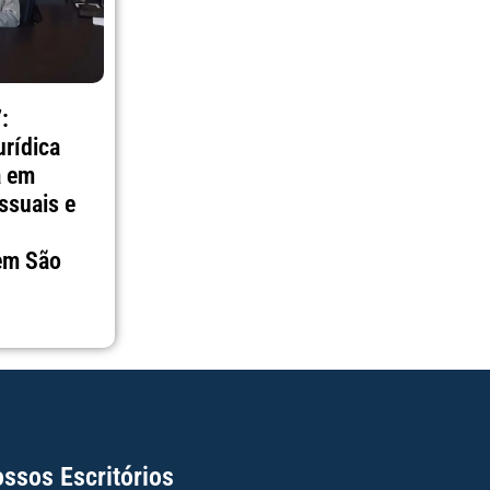
:
urídica
a em
ssuais e
 em São
ssos Escritórios